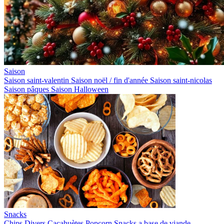
Saison
Saison saint-valentin
Saison noël / fin d'année
Saison saint-nicolas
Saison pâques
Saison Halloween
Snacks
Chips
Divers
Cacahuètes
Popcorn
Snacks a base de viande