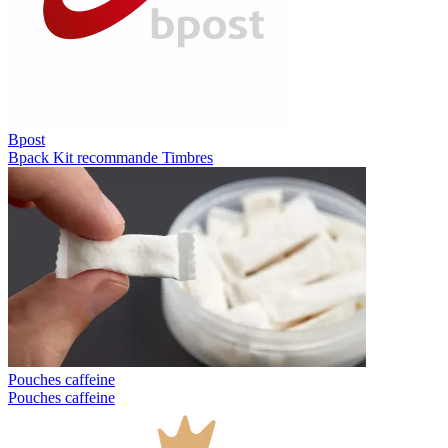
Bpost
Bpack
Kit recommande
Timbres
Pouches caffeine
Pouches caffeine