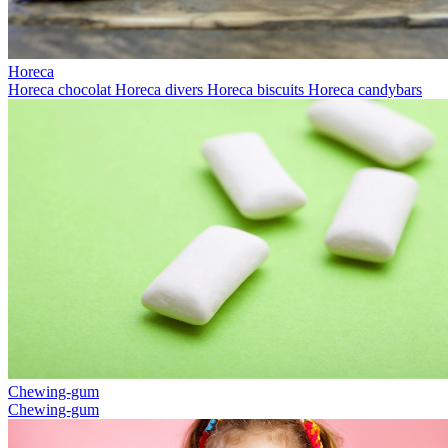
Horeca
Horeca chocolat
Horeca divers
Horeca biscuits
Horeca candybars
Chewing-gum
Chewing-gum