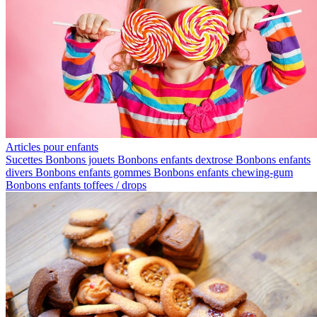
Articles pour enfants
Sucettes
Bonbons jouets
Bonbons enfants dextrose
Bonbons enfants
divers
Bonbons enfants gommes
Bonbons enfants chewing-gum
Bonbons enfants toffees / drops