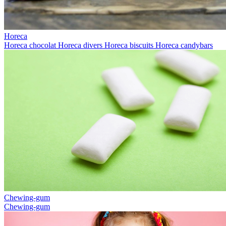
Horeca
Horeca chocolat
Horeca divers
Horeca biscuits
Horeca candybars
Chewing-gum
Chewing-gum