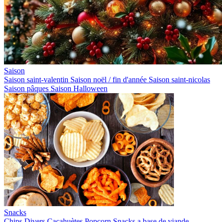
Saison
Saison saint-valentin
Saison noël / fin d'année
Saison saint-nicolas
Saison pâques
Saison Halloween
Snacks
Chips
Divers
Cacahuètes
Popcorn
Snacks a base de viande