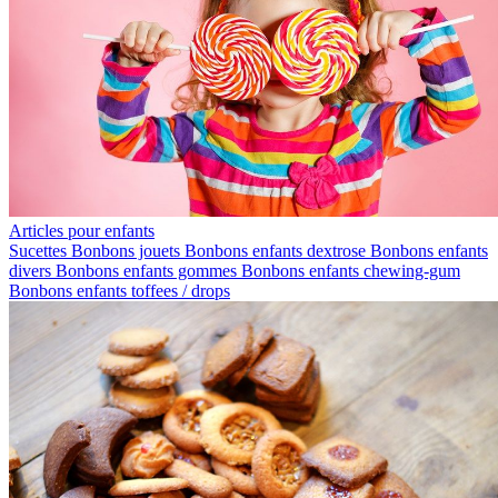
Articles pour enfants
Sucettes
Bonbons jouets
Bonbons enfants dextrose
Bonbons enfants
divers
Bonbons enfants gommes
Bonbons enfants chewing-gum
Bonbons enfants toffees / drops