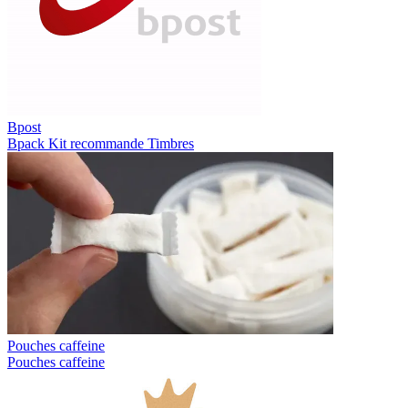
Bpost
Bpack
Kit recommande
Timbres
Pouches caffeine
Pouches caffeine