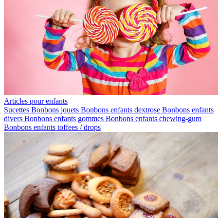
Articles pour enfants
Sucettes
Bonbons jouets
Bonbons enfants dextrose
Bonbons enfants
divers
Bonbons enfants gommes
Bonbons enfants chewing-gum
Bonbons enfants toffees / drops