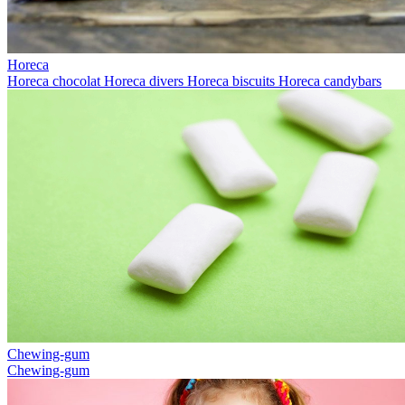
Horeca
Horeca chocolat
Horeca divers
Horeca biscuits
Horeca candybars
Chewing-gum
Chewing-gum