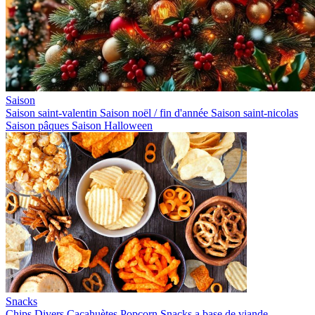
Saison
Saison saint-valentin
Saison noël / fin d'année
Saison saint-nicolas
Saison pâques
Saison Halloween
Snacks
Chips
Divers
Cacahuètes
Popcorn
Snacks a base de viande