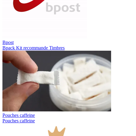
Bpost
Bpack
Kit recommande
Timbres
Pouches caffeine
Pouches caffeine