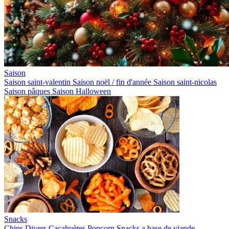
Saison
Saison saint-valentin
Saison noël / fin d'année
Saison saint-nicolas
Saison pâques
Saison Halloween
Snacks
Chips
Divers
Cacahuètes
Popcorn
Snacks a base de viande