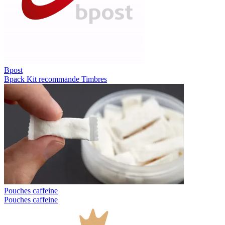
Bpost
Bpack
Kit recommande
Timbres
Pouches caffeine
Pouches caffeine