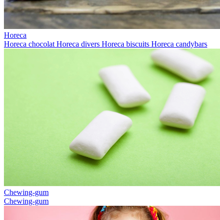
Horeca
Horeca chocolat
Horeca divers
Horeca biscuits
Horeca candybars
Chewing-gum
Chewing-gum