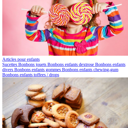
Articles pour enfants
Sucettes
Bonbons jouets
Bonbons enfants dextrose
Bonbons enfants
divers
Bonbons enfants gommes
Bonbons enfants chewing-gum
Bonbons enfants toffees / drops