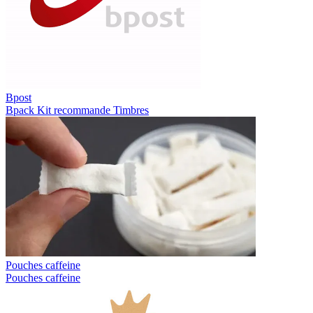
Bpost
Bpack
Kit recommande
Timbres
Pouches caffeine
Pouches caffeine