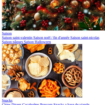
Saison
Saison saint-valentin
Saison noël / fin d'année
Saison saint-nicolas
Saison pâques
Saison Halloween
Snacks
Chips
Divers
Cacahuètes
Popcorn
Snacks a base de viande