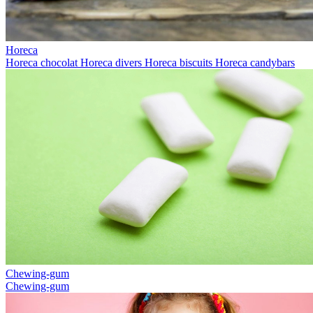
Horeca
Horeca chocolat
Horeca divers
Horeca biscuits
Horeca candybars
Chewing-gum
Chewing-gum