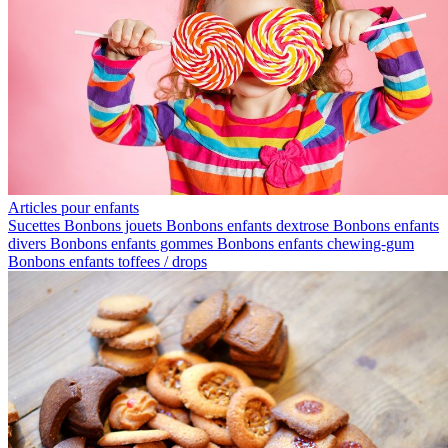
Articles pour enfants
Sucettes
Bonbons jouets
Bonbons enfants dextrose
Bonbons enfants
divers
Bonbons enfants gommes
Bonbons enfants chewing-gum
Bonbons enfants toffees / drops