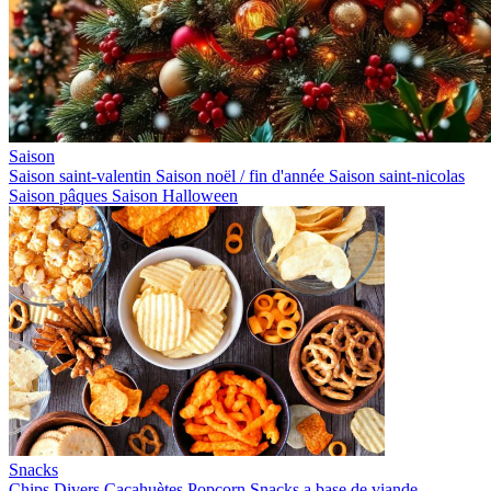
Saison
Saison saint-valentin
Saison noël / fin d'année
Saison saint-nicolas
Saison pâques
Saison Halloween
Snacks
Chips
Divers
Cacahuètes
Popcorn
Snacks a base de viande