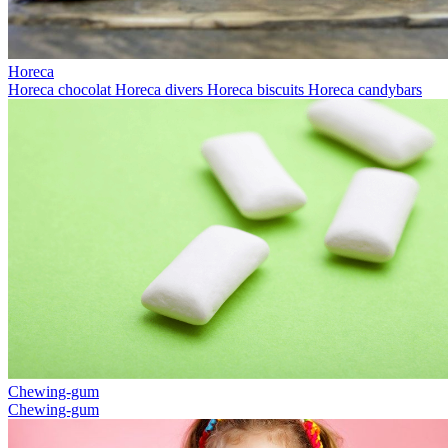
Horeca
Horeca chocolat
Horeca divers
Horeca biscuits
Horeca candybars
Chewing-gum
Chewing-gum