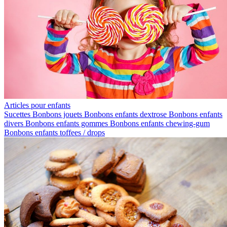
Articles pour enfants
Sucettes
Bonbons jouets
Bonbons enfants dextrose
Bonbons enfants
divers
Bonbons enfants gommes
Bonbons enfants chewing-gum
Bonbons enfants toffees / drops