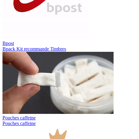
Bpost
Bpack
Kit recommande
Timbres
Pouches caffeine
Pouches caffeine