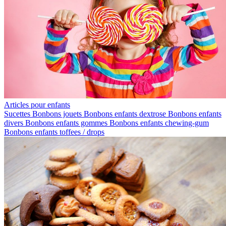
Articles pour enfants
Sucettes
Bonbons jouets
Bonbons enfants dextrose
Bonbons enfants
divers
Bonbons enfants gommes
Bonbons enfants chewing-gum
Bonbons enfants toffees / drops