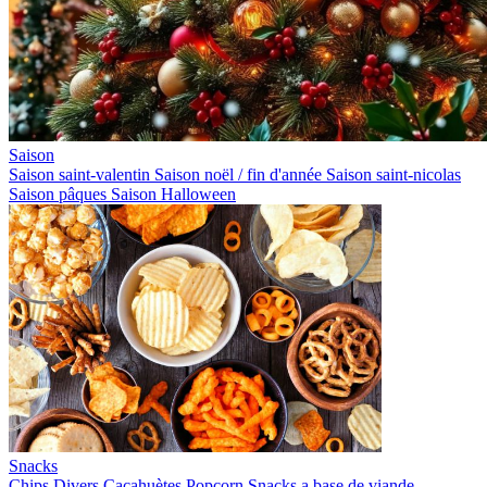
Saison
Saison saint-valentin
Saison noël / fin d'année
Saison saint-nicolas
Saison pâques
Saison Halloween
Snacks
Chips
Divers
Cacahuètes
Popcorn
Snacks a base de viande