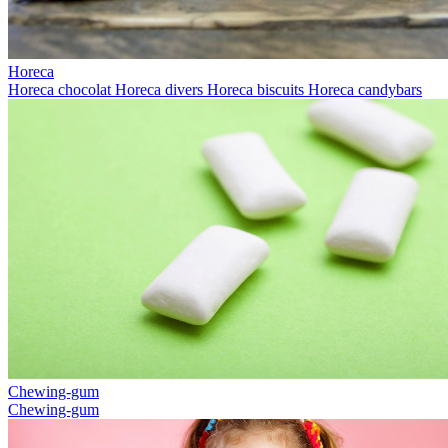
Horeca
Horeca chocolat
Horeca divers
Horeca biscuits
Horeca candybars
Chewing-gum
Chewing-gum