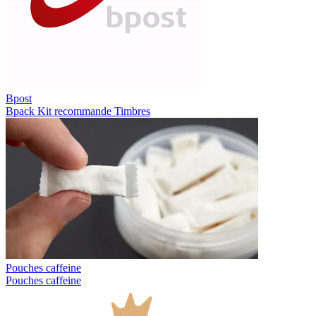
Bpost
Bpack
Kit recommande
Timbres
Pouches caffeine
Pouches caffeine