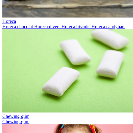
Horeca
Horeca chocolat
Horeca divers
Horeca biscuits
Horeca candybars
Chewing-gum
Chewing-gum