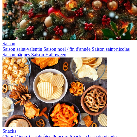
Saison
Saison saint-valentin
Saison noël / fin d'année
Saison saint-nicolas
Saison pâques
Saison Halloween
Snacks
Chips
Divers
Cacahuètes
Popcorn
Snacks a base de viande