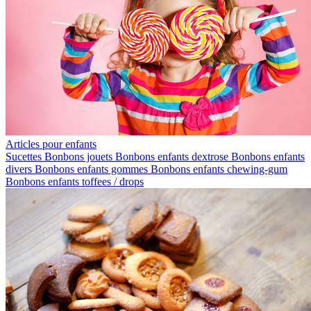
Articles pour enfants
Sucettes
Bonbons jouets
Bonbons enfants dextrose
Bonbons enfants
divers
Bonbons enfants gommes
Bonbons enfants chewing-gum
Bonbons enfants toffees / drops