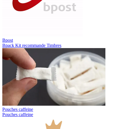
Bpost
Bpack
Kit recommande
Timbres
Pouches caffeine
Pouches caffeine