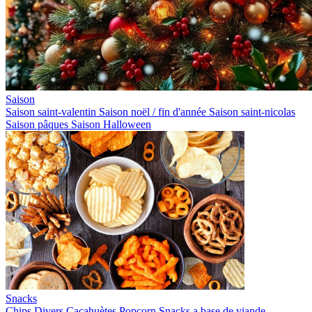
Saison
Saison saint-valentin
Saison noël / fin d'année
Saison saint-nicolas
Saison pâques
Saison Halloween
Snacks
Chips
Divers
Cacahuètes
Popcorn
Snacks a base de viande