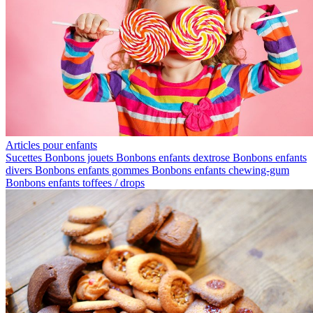
Articles pour enfants
Sucettes
Bonbons jouets
Bonbons enfants dextrose
Bonbons enfants
divers
Bonbons enfants gommes
Bonbons enfants chewing-gum
Bonbons enfants toffees / drops