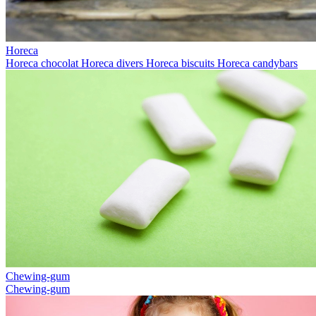
Horeca
Horeca chocolat
Horeca divers
Horeca biscuits
Horeca candybars
Chewing-gum
Chewing-gum