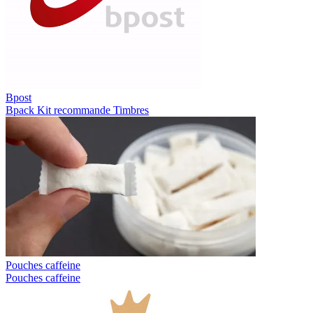
Bpost
Bpack
Kit recommande
Timbres
Pouches caffeine
Pouches caffeine