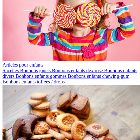
Articles pour enfants
Sucettes
Bonbons jouets
Bonbons enfants dextrose
Bonbons enfants
divers
Bonbons enfants gommes
Bonbons enfants chewing-gum
Bonbons enfants toffees / drops