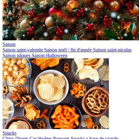
Saison
Saison saint-valentin
Saison noël / fin d'année
Saison saint-nicolas
Saison pâques
Saison Halloween
Snacks
Chips
Divers
Cacahuètes
Popcorn
Snacks a base de viande