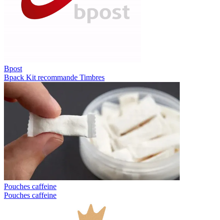
Bpost
Bpack
Kit recommande
Timbres
Pouches caffeine
Pouches caffeine