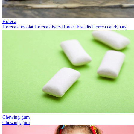
Horeca
Horeca chocolat
Horeca divers
Horeca biscuits
Horeca candybars
Chewing-gum
Chewing-gum