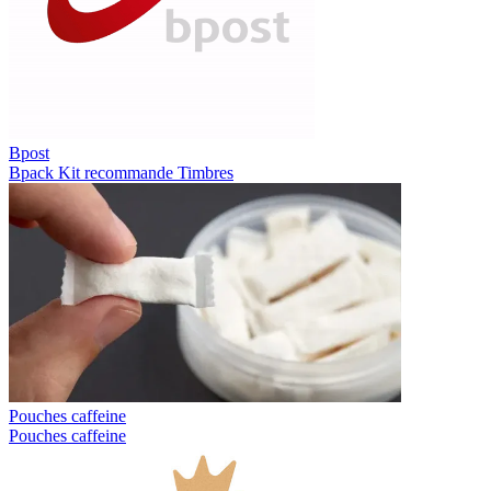
Bpost
Bpack
Kit recommande
Timbres
Pouches caffeine
Pouches caffeine