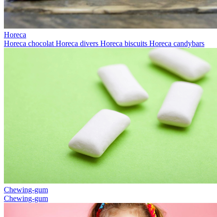
Horeca
Horeca chocolat
Horeca divers
Horeca biscuits
Horeca candybars
Chewing-gum
Chewing-gum