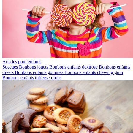
Articles pour enfants
Sucettes
Bonbons jouets
Bonbons enfants dextrose
Bonbons enfants
divers
Bonbons enfants gommes
Bonbons enfants chewing-gum
Bonbons enfants toffees / drops