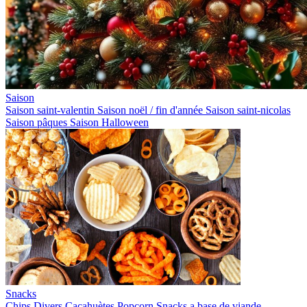
Saison
Saison saint-valentin
Saison noël / fin d'année
Saison saint-nicolas
Saison pâques
Saison Halloween
Snacks
Chips
Divers
Cacahuètes
Popcorn
Snacks a base de viande