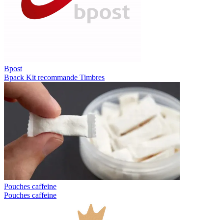
Bpost
Bpack
Kit recommande
Timbres
Pouches caffeine
Pouches caffeine