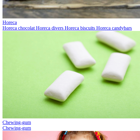
Horeca
Horeca chocolat
Horeca divers
Horeca biscuits
Horeca candybars
Chewing-gum
Chewing-gum