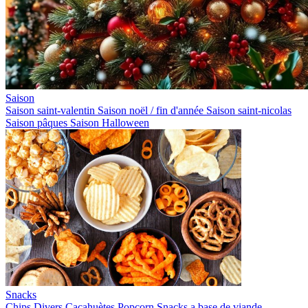
Saison
Saison saint-valentin
Saison noël / fin d'année
Saison saint-nicolas
Saison pâques
Saison Halloween
Snacks
Chips
Divers
Cacahuètes
Popcorn
Snacks a base de viande