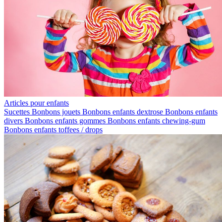
Articles pour enfants
Sucettes
Bonbons jouets
Bonbons enfants dextrose
Bonbons enfants
divers
Bonbons enfants gommes
Bonbons enfants chewing-gum
Bonbons enfants toffees / drops