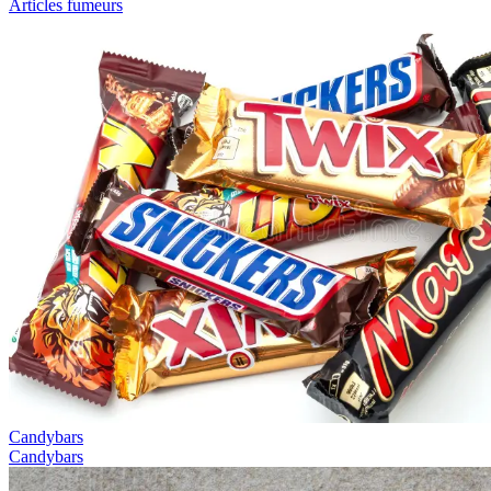
Articles fumeurs
Candybars
Candybars