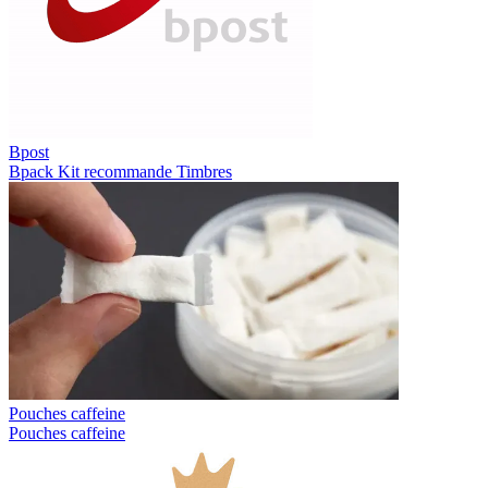
Bpost
Bpack
Kit recommande
Timbres
Pouches caffeine
Pouches caffeine