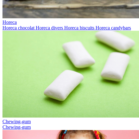
Horeca
Horeca chocolat
Horeca divers
Horeca biscuits
Horeca candybars
Chewing-gum
Chewing-gum