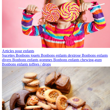
Articles pour enfants
Sucettes
Bonbons jouets
Bonbons enfants dextrose
Bonbons enfants
divers
Bonbons enfants gommes
Bonbons enfants chewing-gum
Bonbons enfants toffees / drops