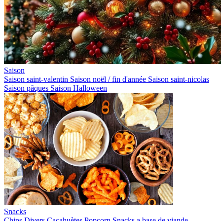
Saison
Saison saint-valentin
Saison noël / fin d'année
Saison saint-nicolas
Saison pâques
Saison Halloween
Snacks
Chips
Divers
Cacahuètes
Popcorn
Snacks a base de viande