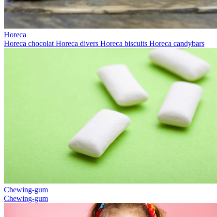
Horeca
Horeca chocolat
Horeca divers
Horeca biscuits
Horeca candybars
Chewing-gum
Chewing-gum