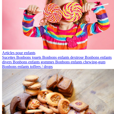
Articles pour enfants
Sucettes
Bonbons jouets
Bonbons enfants dextrose
Bonbons enfants
divers
Bonbons enfants gommes
Bonbons enfants chewing-gum
Bonbons enfants toffees / drops