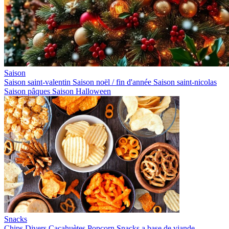
Saison
Saison saint-valentin
Saison noël / fin d'année
Saison saint-nicolas
Saison pâques
Saison Halloween
Snacks
Chips
Divers
Cacahuètes
Popcorn
Snacks a base de viande