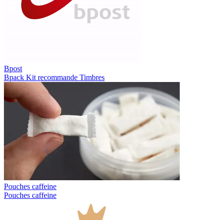
Bpost
Bpack
Kit recommande
Timbres
Pouches caffeine
Pouches caffeine