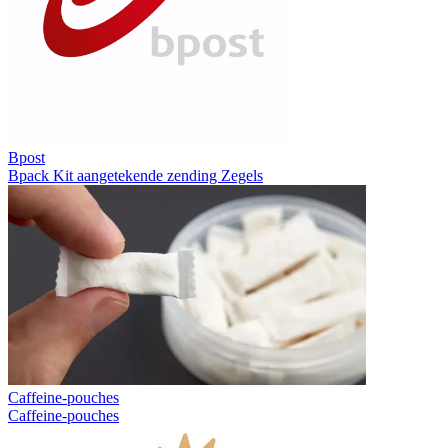
Bpost
Bpack
Kit aangetekende zending
Zegels
Caffeine-pouches
Caffeine-pouches