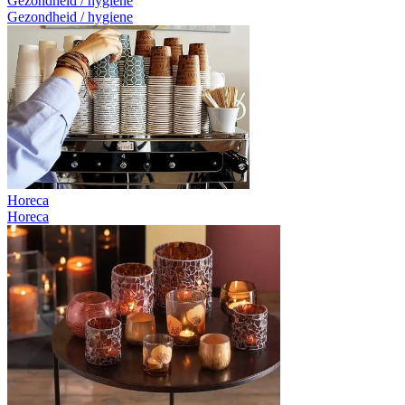
Gezondheid / hygiene
Gezondheid / hygiene
Horeca
Horeca