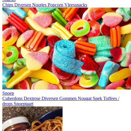
Chips
Diversen
Nootjes
Popcorn
Vleessnacks
Snoep
Cuberdons
Dextrose
Diversen
Gommen
Nougat
Spek
Toffees /
drops
Snoeptaart