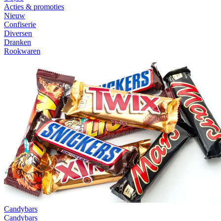
Acties & promoties
Nieuw
Confiserie
Diversen
Dranken
Rookwaren
Candybars
Candybars