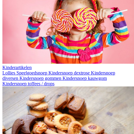
Kinderartikelen
Lollies
Speelgoedsnoep
Kindersnoep dextrose
Kindersnoep
diversen
Kindersnoep gommen
Kindersnoep kauwgom
Kindersnoep toffees / drops