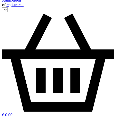
Aanmelden
of
registreren
€ 0,00