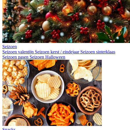
Seizoen
Seizoen valentijn
Seizoen kerst / eindejaar
Seizoen sinterklaas
Seizoen pasen
Seizoen Halloween
Snacks