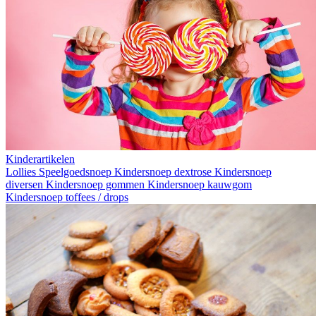
Kinderartikelen
Lollies
Speelgoedsnoep
Kindersnoep dextrose
Kindersnoep
diversen
Kindersnoep gommen
Kindersnoep kauwgom
Kindersnoep toffees / drops