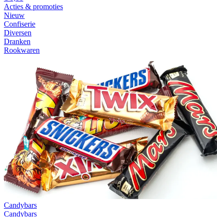
Acties & promoties
Nieuw
Confiserie
Diversen
Dranken
Rookwaren
Candybars
Candybars