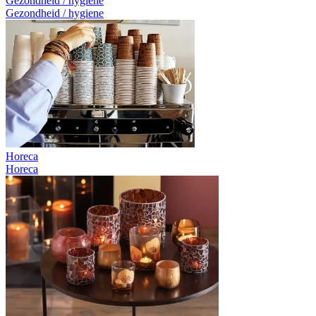
Gezondheid / hygiene
Gezondheid / hygiene
Horeca
Horeca