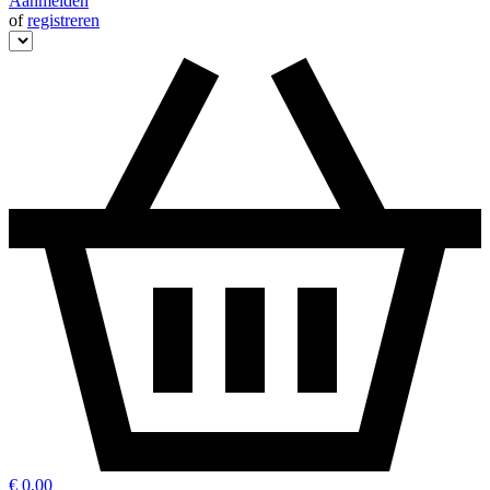
Aanmelden
of
registreren
€ 0,00