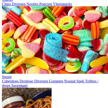
Chips
Diversen
Nootjes
Popcorn
Vleessnacks
Snoep
Cuberdons
Dextrose
Diversen
Gommen
Nougat
Spek
Toffees /
drops
Snoeptaart