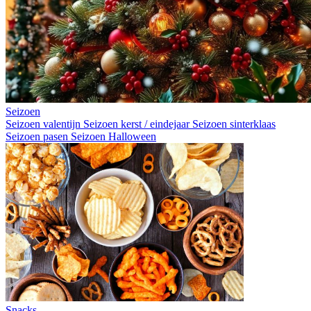
Seizoen
Seizoen valentijn
Seizoen kerst / eindejaar
Seizoen sinterklaas
Seizoen pasen
Seizoen Halloween
Snacks