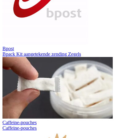
Bpost
Bpack
Kit aangetekende zending
Zegels
Caffeine-pouches
Caffeine-pouches