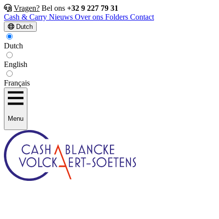
Vragen?
Bel ons
+32 9 227 79 31
Cash & Carry
Nieuws
Over ons
Folders
Contact
Dutch
Dutch
English
Français
Menu