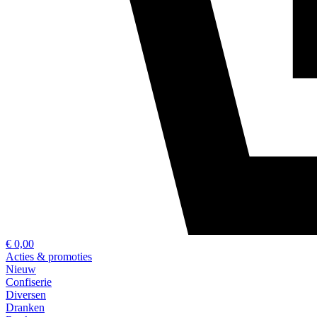
€ 0,00
Acties & promoties
Nieuw
Confiserie
Diversen
Dranken