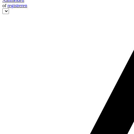
Aanmelden
of
registreren