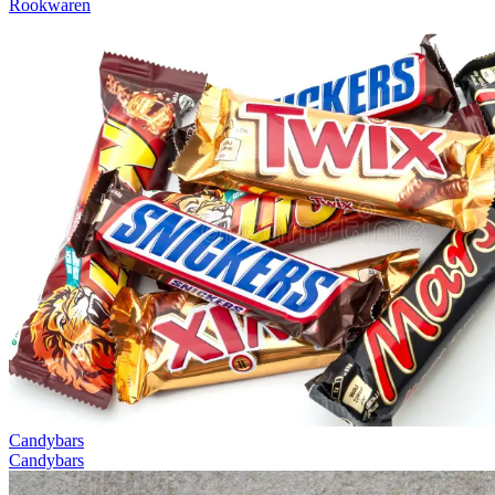
Rookwaren
Candybars
Candybars