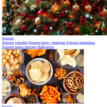
Seizoen
Seizoen valentijn
Seizoen kerst / eindejaar
Seizoen sinterklaas
Seizoen pasen
Seizoen Halloween
Snacks