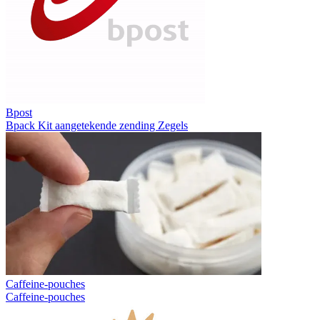
Bpost
Bpack
Kit aangetekende zending
Zegels
Caffeine-pouches
Caffeine-pouches