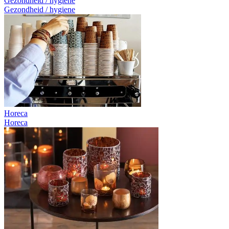
Gezondheid / hygiene
Gezondheid / hygiene
Horeca
Horeca