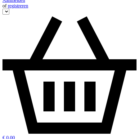
Aanmelden
of
registreren
€ 0,00