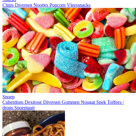
Chips
Diversen
Nootjes
Popcorn
Vleessnacks
Snoep
Cuberdons
Dextrose
Diversen
Gommen
Nougat
Spek
Toffees /
drops
Snoeptaart