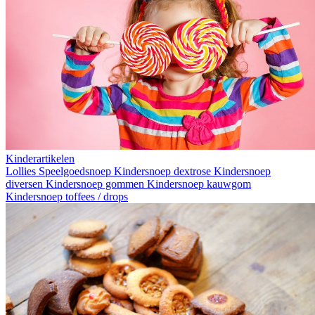
Kinderartikelen
Lollies
Speelgoedsnoep
Kindersnoep dextrose
Kindersnoep
diversen
Kindersnoep gommen
Kindersnoep kauwgom
Kindersnoep toffees / drops