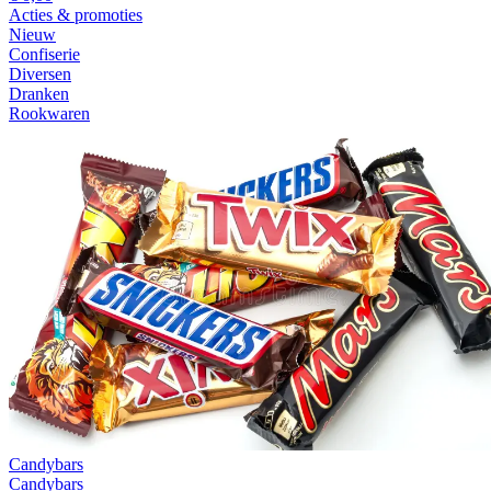
Acties & promoties
Nieuw
Confiserie
Diversen
Dranken
Rookwaren
Candybars
Candybars