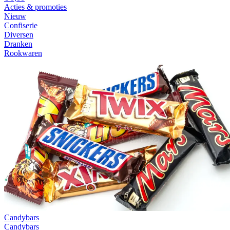
Acties & promoties
Nieuw
Confiserie
Diversen
Dranken
Rookwaren
Candybars
Candybars