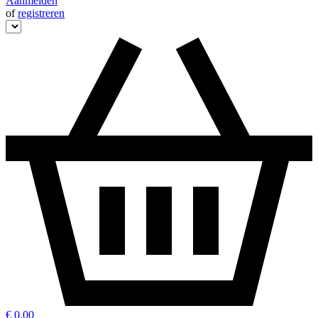
Aanmelden
of
registreren
€ 0,00