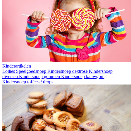
Kinderartikelen
Lollies
Speelgoedsnoep
Kindersnoep dextrose
Kindersnoep
diversen
Kindersnoep gommen
Kindersnoep kauwgom
Kindersnoep toffees / drops