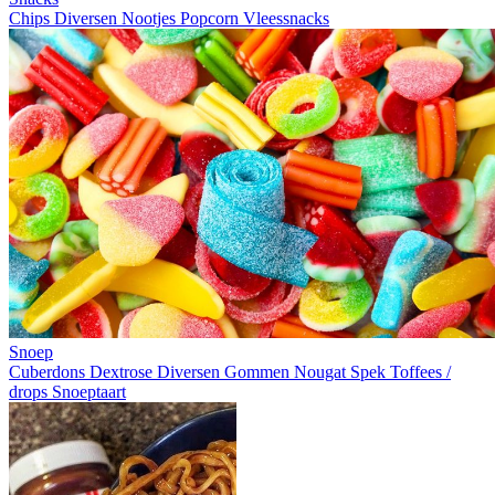
Chips
Diversen
Nootjes
Popcorn
Vleessnacks
Snoep
Cuberdons
Dextrose
Diversen
Gommen
Nougat
Spek
Toffees /
drops
Snoeptaart