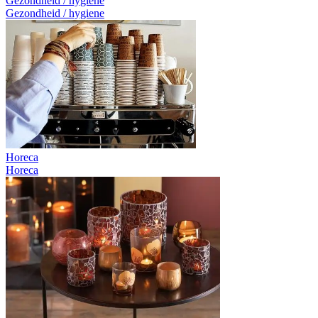
Gezondheid / hygiene
Gezondheid / hygiene
Horeca
Horeca