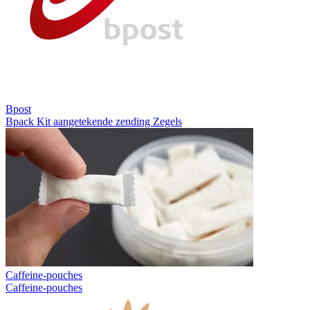
Bpost
Bpack
Kit aangetekende zending
Zegels
Caffeine-pouches
Caffeine-pouches