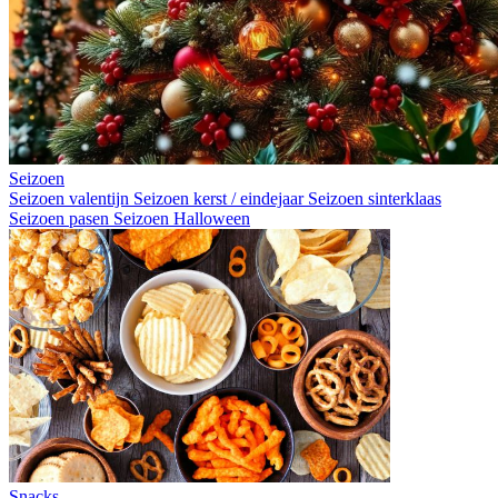
Seizoen
Seizoen valentijn
Seizoen kerst / eindejaar
Seizoen sinterklaas
Seizoen pasen
Seizoen Halloween
Snacks