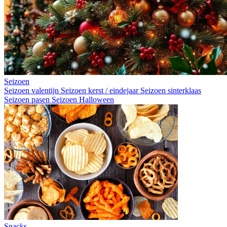
Seizoen
Seizoen valentijn
Seizoen kerst / eindejaar
Seizoen sinterklaas
Seizoen pasen
Seizoen Halloween
Snacks