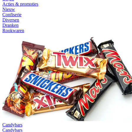
Acties & promoties
Nieuw
Confiserie
Diversen
Dranken
Rookwaren
Candybars
Candybars