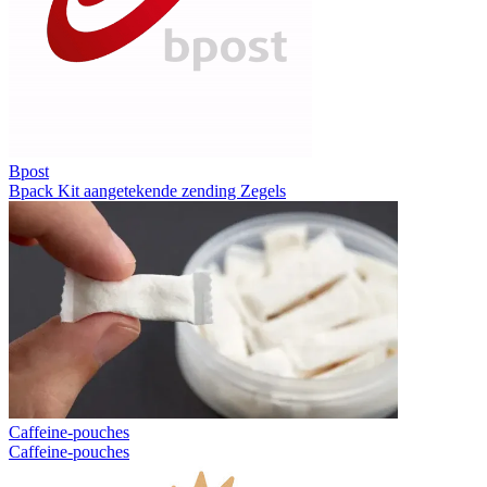
Bpost
Bpack
Kit aangetekende zending
Zegels
Caffeine-pouches
Caffeine-pouches