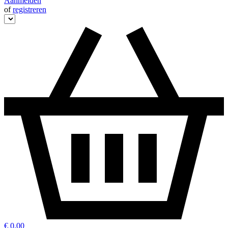
Aanmelden
of
registreren
€ 0,00