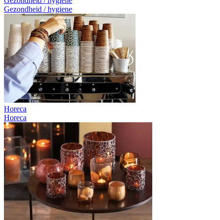
Gezondheid / hygiene
Gezondheid / hygiene
Horeca
Horeca