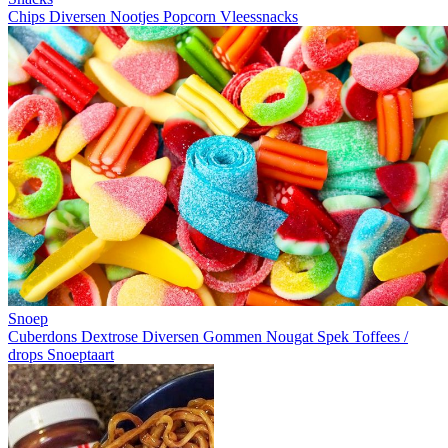
Chips
Diversen
Nootjes
Popcorn
Vleessnacks
Snoep
Cuberdons
Dextrose
Diversen
Gommen
Nougat
Spek
Toffees /
drops
Snoeptaart