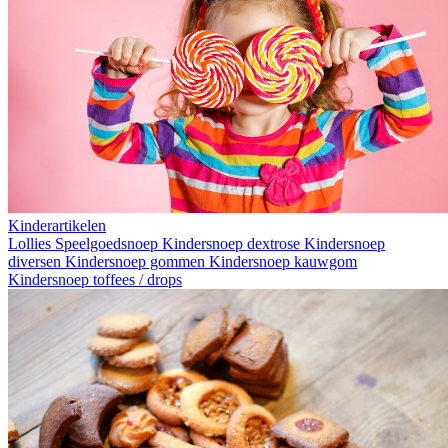
Kinderartikelen
Lollies
Speelgoedsnoep
Kindersnoep dextrose
Kindersnoep
diversen
Kindersnoep gommen
Kindersnoep kauwgom
Kindersnoep toffees / drops