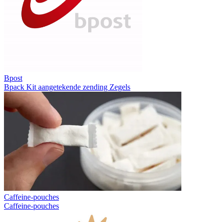
Bpost
Bpack
Kit aangetekende zending
Zegels
Caffeine-pouches
Caffeine-pouches