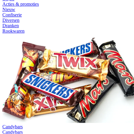
Acties & promoties
Nieuw
Confiserie
Diversen
Dranken
Rookwaren
Candybars
Candybars