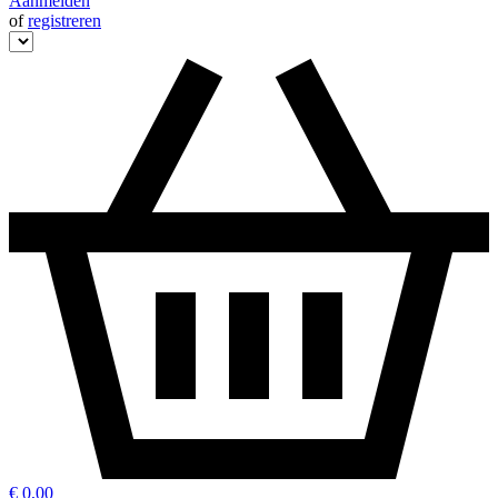
Aanmelden
of
registreren
€ 0,00