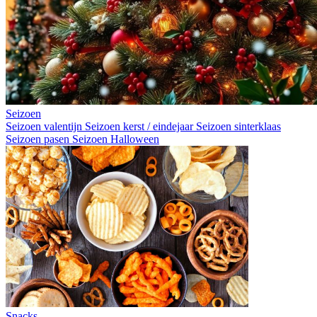
Seizoen
Seizoen valentijn
Seizoen kerst / eindejaar
Seizoen sinterklaas
Seizoen pasen
Seizoen Halloween
Snacks