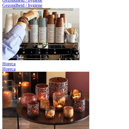
Gezondheid / hygiene
Gezondheid / hygiene
Horeca
Horeca