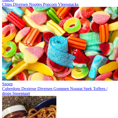
Chips
Diversen
Nootjes
Popcorn
Vleessnacks
Snoep
Cuberdons
Dextrose
Diversen
Gommen
Nougat
Spek
Toffees /
drops
Snoeptaart