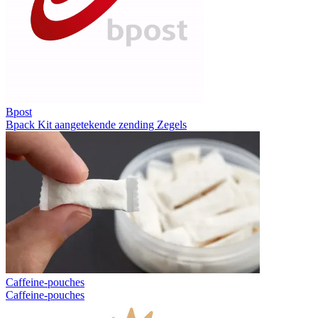
Bpost
Bpack
Kit aangetekende zending
Zegels
Caffeine-pouches
Caffeine-pouches