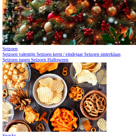
Seizoen
Seizoen valentijn
Seizoen kerst / eindejaar
Seizoen sinterklaas
Seizoen pasen
Seizoen Halloween
Snacks