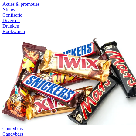
Acties & promoties
Nieuw
Confiserie
Diversen
Dranken
Rookwaren
Candybars
Candybars