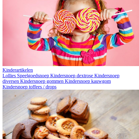
Kinderartikelen
Lollies
Speelgoedsnoep
Kindersnoep dextrose
Kindersnoep
diversen
Kindersnoep gommen
Kindersnoep kauwgom
Kindersnoep toffees / drops