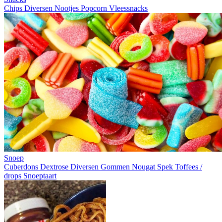
Chips
Diversen
Nootjes
Popcorn
Vleessnacks
Snoep
Cuberdons
Dextrose
Diversen
Gommen
Nougat
Spek
Toffees /
drops
Snoeptaart