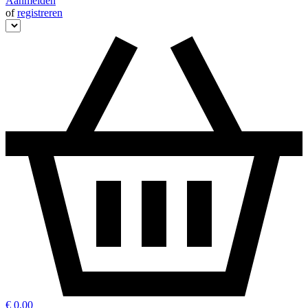
Aanmelden
of
registreren
€ 0,00