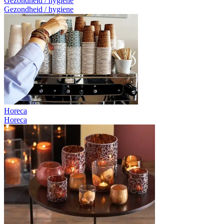
Gezondheid / hygiene
Gezondheid / hygiene
Horeca
Horeca