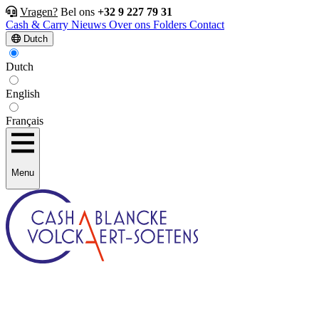
Vragen?
Bel ons
+32 9 227 79 31
Cash & Carry
Nieuws
Over ons
Folders
Contact
Dutch
Dutch
English
Français
Menu