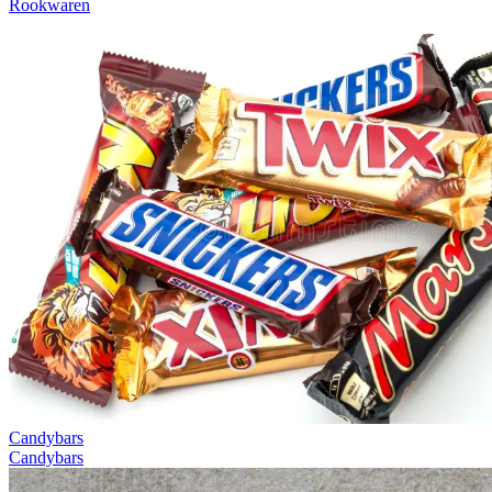
Rookwaren
Candybars
Candybars