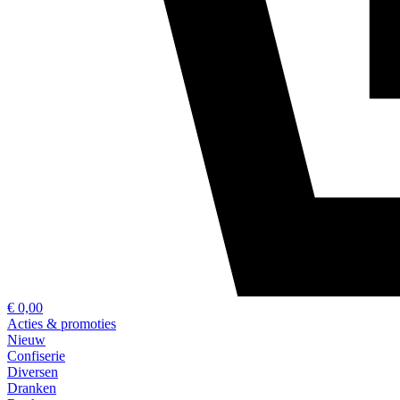
€ 0,00
Acties & promoties
Nieuw
Confiserie
Diversen
Dranken