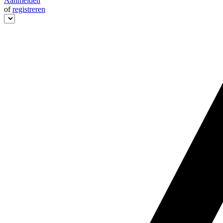
Aanmelden
of
registreren