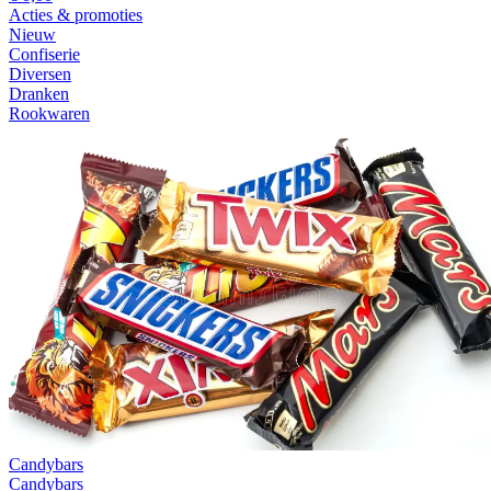
Acties & promoties
Nieuw
Confiserie
Diversen
Dranken
Rookwaren
Candybars
Candybars