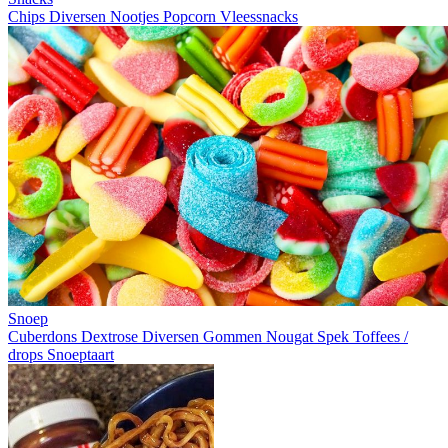
Chips
Diversen
Nootjes
Popcorn
Vleessnacks
Snoep
Cuberdons
Dextrose
Diversen
Gommen
Nougat
Spek
Toffees /
drops
Snoeptaart