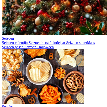
Seizoen
Seizoen valentijn
Seizoen kerst / eindejaar
Seizoen sinterklaas
Seizoen pasen
Seizoen Halloween
Snacks