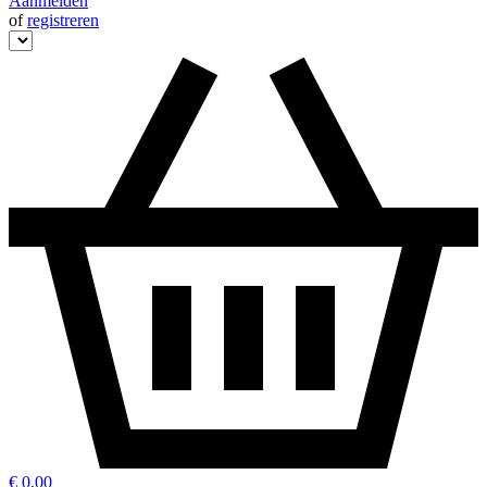
Aanmelden
of
registreren
€ 0,00