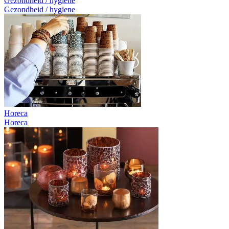
Gezondheid / hygiene
Gezondheid / hygiene
Horeca
Horeca