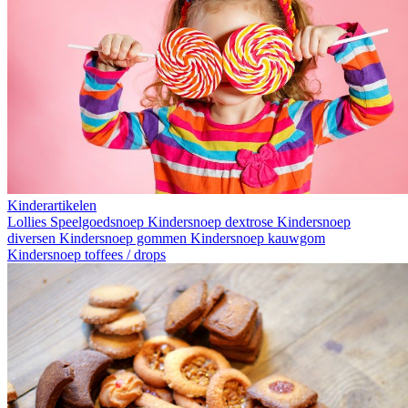
Kinderartikelen
Lollies
Speelgoedsnoep
Kindersnoep dextrose
Kindersnoep
diversen
Kindersnoep gommen
Kindersnoep kauwgom
Kindersnoep toffees / drops