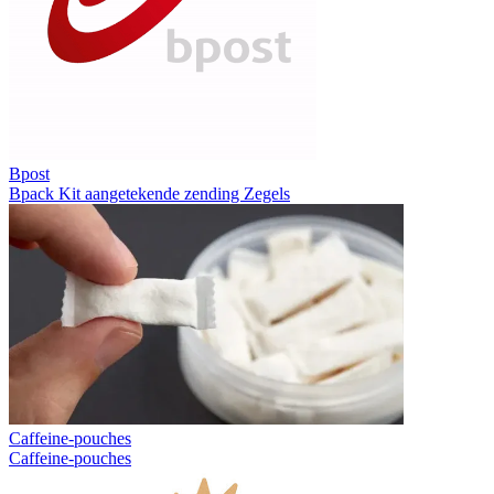
Bpost
Bpack
Kit aangetekende zending
Zegels
Caffeine-pouches
Caffeine-pouches