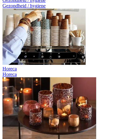
Gezondheid / hygiene
Gezondheid / hygiene
Horeca
Horeca