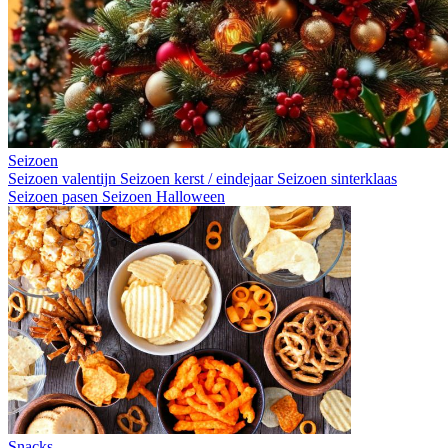
Seizoen
Seizoen valentijn
Seizoen kerst / eindejaar
Seizoen sinterklaas
Seizoen pasen
Seizoen Halloween
Snacks