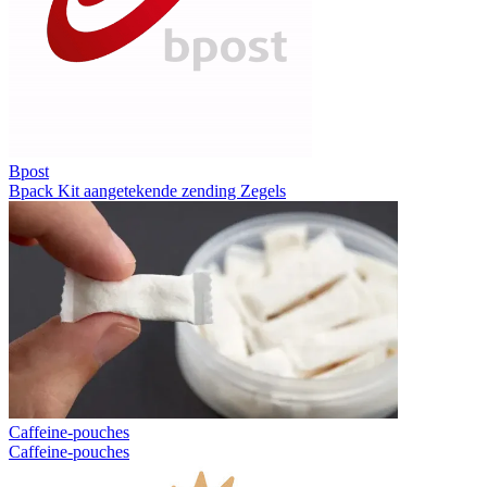
Bpost
Bpack
Kit aangetekende zending
Zegels
Caffeine-pouches
Caffeine-pouches