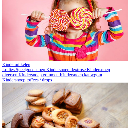
Kinderartikelen
Lollies
Speelgoedsnoep
Kindersnoep dextrose
Kindersnoep
diversen
Kindersnoep gommen
Kindersnoep kauwgom
Kindersnoep toffees / drops