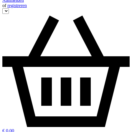
Aanmelden
of
registreren
€ 0,00