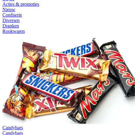
Acties & promoties
Nieuw
Confiserie
Diversen
Dranken
Rookwaren
Candybars
Candybars