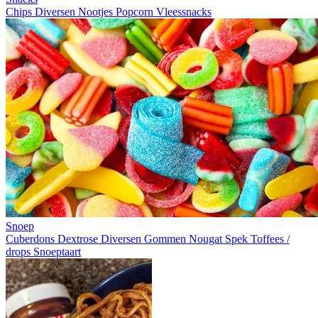
Chips
Diversen
Nootjes
Popcorn
Vleessnacks
Snoep
Cuberdons
Dextrose
Diversen
Gommen
Nougat
Spek
Toffees /
drops
Snoeptaart