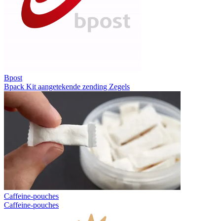
Bpost
Bpack
Kit aangetekende zending
Zegels
Caffeine-pouches
Caffeine-pouches