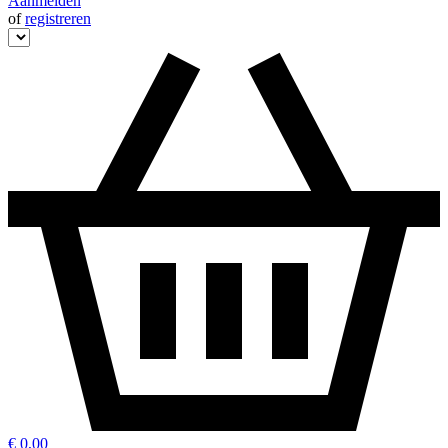
Aanmelden
of
registreren
€ 0,00