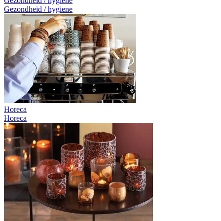
Gezondheid / hygiene
Gezondheid / hygiene
Horeca
Horeca