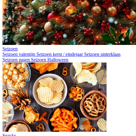
Seizoen
Seizoen valentijn
Seizoen kerst / eindejaar
Seizoen sinterklaas
Seizoen pasen
Seizoen Halloween
Snacks