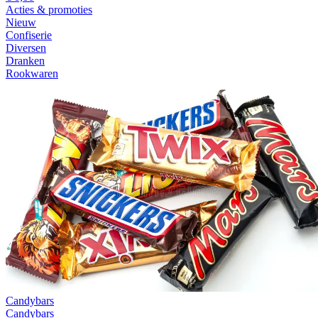
Acties & promoties
Nieuw
Confiserie
Diversen
Dranken
Rookwaren
Candybars
Candybars