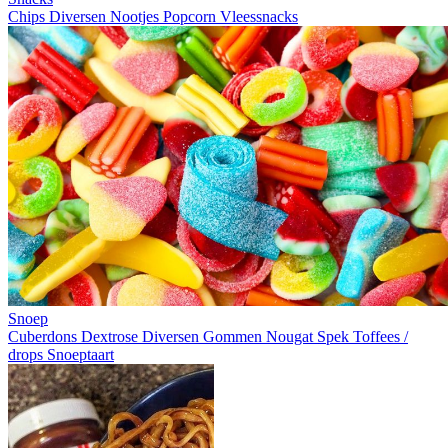
Chips
Diversen
Nootjes
Popcorn
Vleessnacks
Snoep
Cuberdons
Dextrose
Diversen
Gommen
Nougat
Spek
Toffees /
drops
Snoeptaart