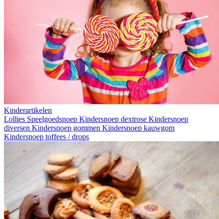
Kinderartikelen
Lollies
Speelgoedsnoep
Kindersnoep dextrose
Kindersnoep
diversen
Kindersnoep gommen
Kindersnoep kauwgom
Kindersnoep toffees / drops