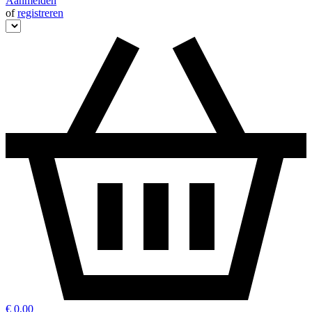
Aanmelden
of
registreren
€ 0,00