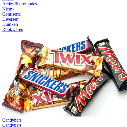
Acties & promoties
Nieuw
Confiserie
Diversen
Dranken
Rookwaren
Candybars
Candybars