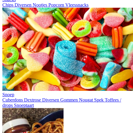
Chips
Diversen
Nootjes
Popcorn
Vleessnacks
Snoep
Cuberdons
Dextrose
Diversen
Gommen
Nougat
Spek
Toffees /
drops
Snoeptaart