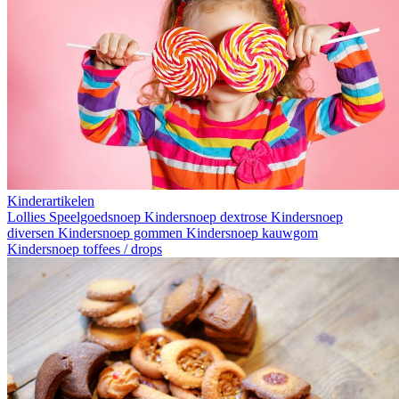
Kinderartikelen
Lollies
Speelgoedsnoep
Kindersnoep dextrose
Kindersnoep
diversen
Kindersnoep gommen
Kindersnoep kauwgom
Kindersnoep toffees / drops