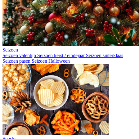
Seizoen
Seizoen valentijn
Seizoen kerst / eindejaar
Seizoen sinterklaas
Seizoen pasen
Seizoen Halloween
Snacks