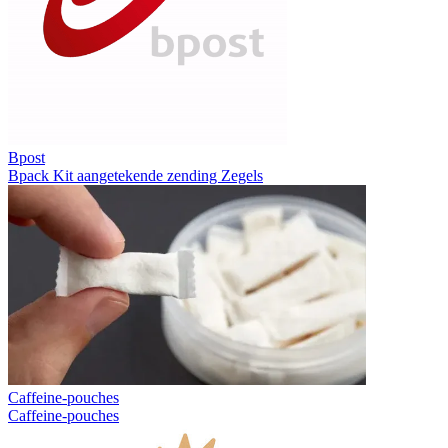
Bpost
Bpack
Kit aangetekende zending
Zegels
Caffeine-pouches
Caffeine-pouches