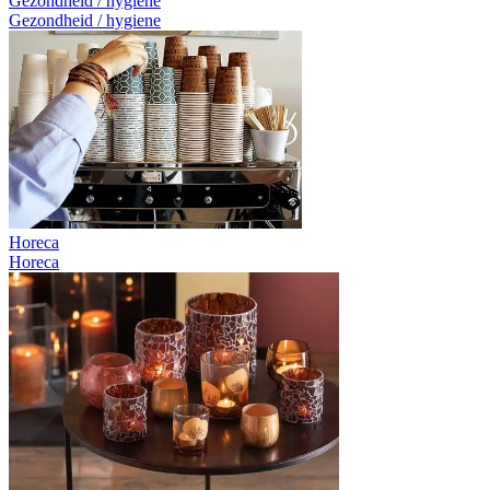
Gezondheid / hygiene
Gezondheid / hygiene
Horeca
Horeca