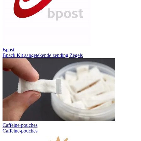
Bpost
Bpack
Kit aangetekende zending
Zegels
Caffeine-pouches
Caffeine-pouches