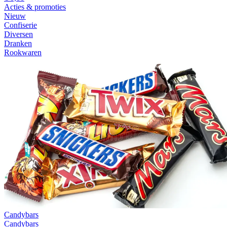
Acties & promoties
Nieuw
Confiserie
Diversen
Dranken
Rookwaren
Candybars
Candybars