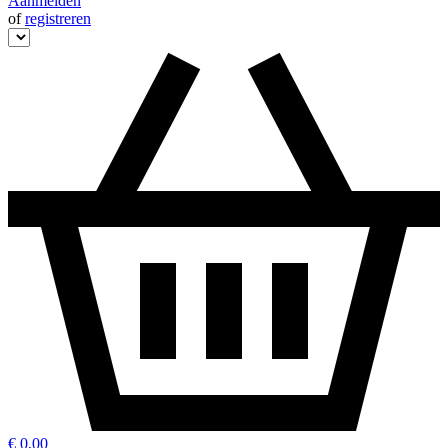
Aanmelden
of
registreren
€ 0,00