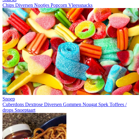
Chips
Diversen
Nootjes
Popcorn
Vleessnacks
Snoep
Cuberdons
Dextrose
Diversen
Gommen
Nougat
Spek
Toffees /
drops
Snoeptaart