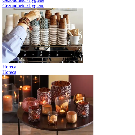
Gezondheid / hygiene
Gezondheid / hygiene
Horeca
Horeca