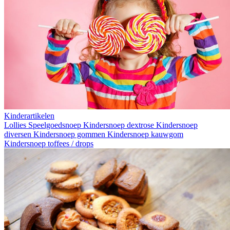
Kinderartikelen
Lollies
Speelgoedsnoep
Kindersnoep dextrose
Kindersnoep
diversen
Kindersnoep gommen
Kindersnoep kauwgom
Kindersnoep toffees / drops