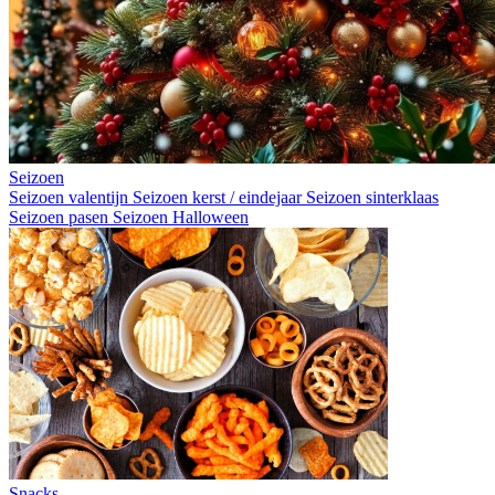
Seizoen
Seizoen valentijn
Seizoen kerst / eindejaar
Seizoen sinterklaas
Seizoen pasen
Seizoen Halloween
Snacks