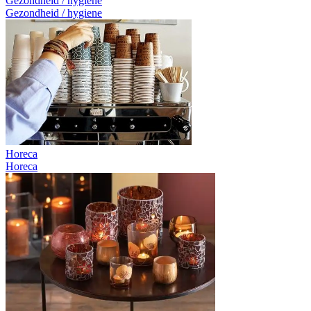
Gezondheid / hygiene
Gezondheid / hygiene
Horeca
Horeca