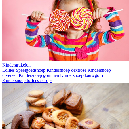
Kinderartikelen
Lollies
Speelgoedsnoep
Kindersnoep dextrose
Kindersnoep
diversen
Kindersnoep gommen
Kindersnoep kauwgom
Kindersnoep toffees / drops