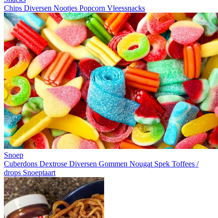
Chips
Diversen
Nootjes
Popcorn
Vleessnacks
Snoep
Cuberdons
Dextrose
Diversen
Gommen
Nougat
Spek
Toffees /
drops
Snoeptaart