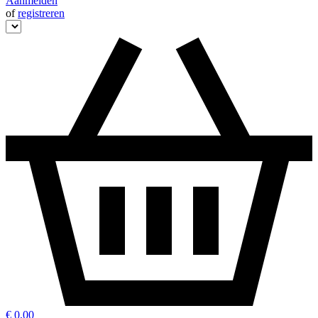
Aanmelden
of
registreren
€ 0,00