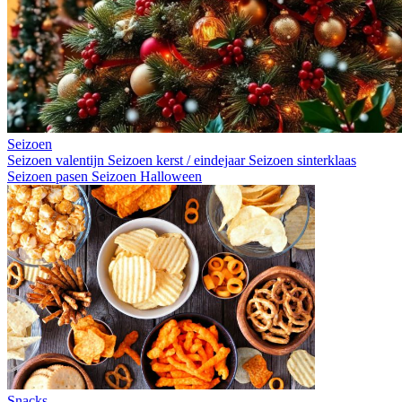
Seizoen
Seizoen valentijn
Seizoen kerst / eindejaar
Seizoen sinterklaas
Seizoen pasen
Seizoen Halloween
Snacks