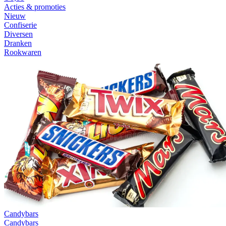
Acties & promoties
Nieuw
Confiserie
Diversen
Dranken
Rookwaren
Candybars
Candybars