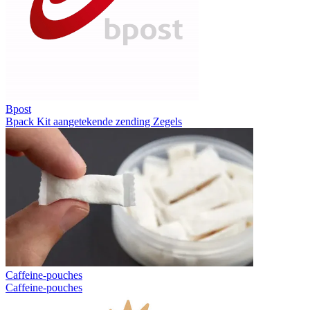
Bpost
Bpack
Kit aangetekende zending
Zegels
Caffeine-pouches
Caffeine-pouches