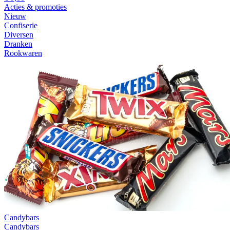
Acties & promoties
Nieuw
Confiserie
Diversen
Dranken
Rookwaren
Candybars
Candybars