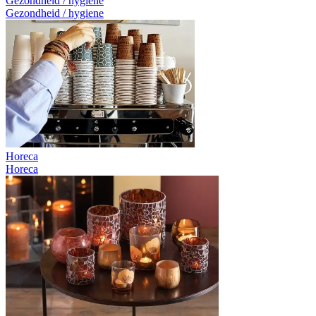
Gezondheid / hygiene
Gezondheid / hygiene
Horeca
Horeca