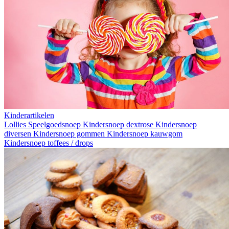
Kinderartikelen
Lollies
Speelgoedsnoep
Kindersnoep dextrose
Kindersnoep
diversen
Kindersnoep gommen
Kindersnoep kauwgom
Kindersnoep toffees / drops