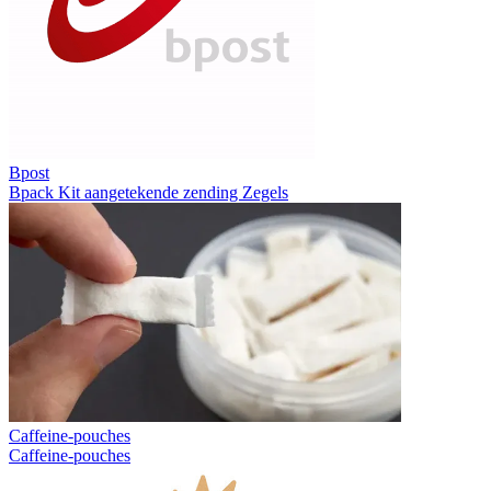
Bpost
Bpack
Kit aangetekende zending
Zegels
Caffeine-pouches
Caffeine-pouches