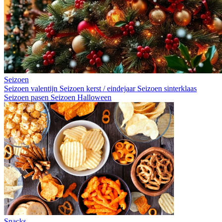
Seizoen
Seizoen valentijn
Seizoen kerst / eindejaar
Seizoen sinterklaas
Seizoen pasen
Seizoen Halloween
Snacks