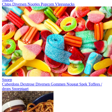
Chips
Diversen
Nootjes
Popcorn
Vleessnacks
Snoep
Cuberdons
Dextrose
Diversen
Gommen
Nougat
Spek
Toffees /
drops
Snoeptaart