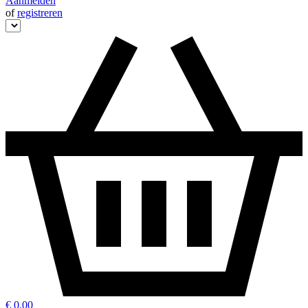
Aanmelden
of
registreren
€ 0,00