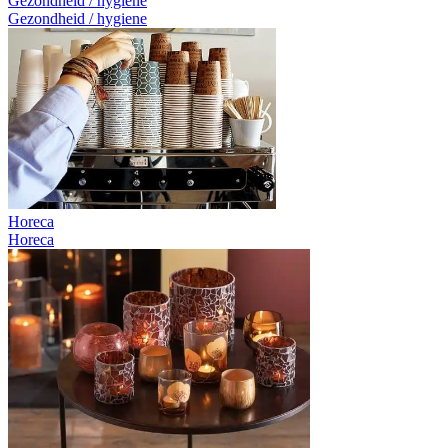
Gezondheid / hygiene
Gezondheid / hygiene
Horeca
Horeca