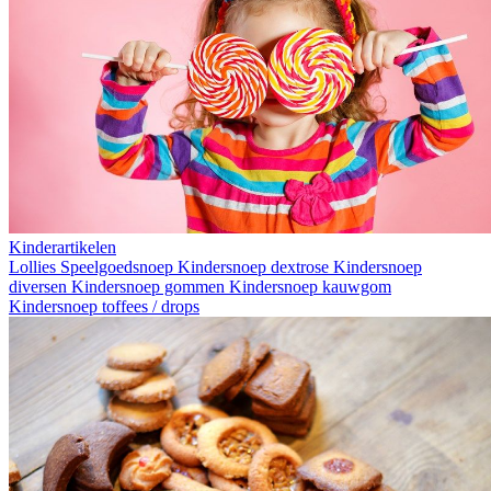
Kinderartikelen
Lollies
Speelgoedsnoep
Kindersnoep dextrose
Kindersnoep
diversen
Kindersnoep gommen
Kindersnoep kauwgom
Kindersnoep toffees / drops