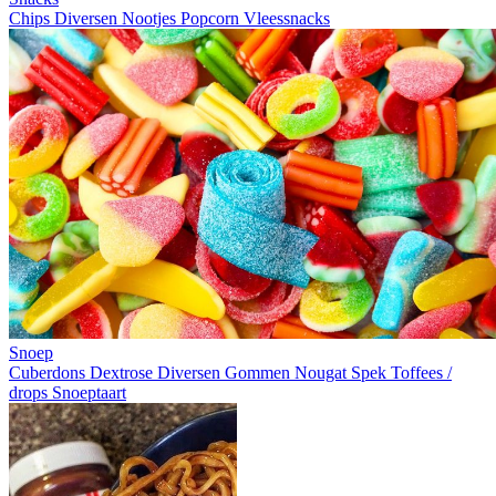
Chips
Diversen
Nootjes
Popcorn
Vleessnacks
Snoep
Cuberdons
Dextrose
Diversen
Gommen
Nougat
Spek
Toffees /
drops
Snoeptaart