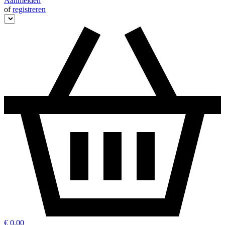
Aanmelden
of
registreren
€ 0,00