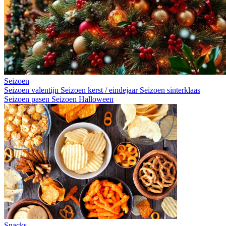
Seizoen
Seizoen valentijn
Seizoen kerst / eindejaar
Seizoen sinterklaas
Seizoen pasen
Seizoen Halloween
Snacks