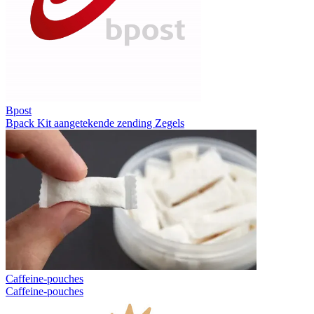
Bpost
Bpack
Kit aangetekende zending
Zegels
Caffeine-pouches
Caffeine-pouches