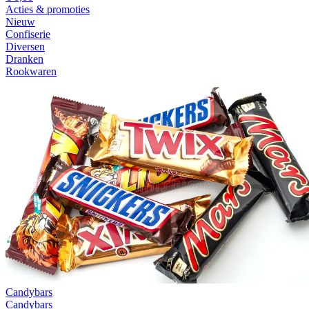
Acties & promoties
Nieuw
Confiserie
Diversen
Dranken
Rookwaren
Candybars
Candybars