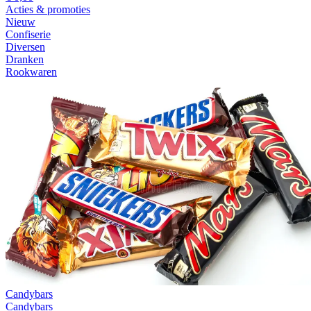
Acties & promoties
Nieuw
Confiserie
Diversen
Dranken
Rookwaren
Candybars
Candybars