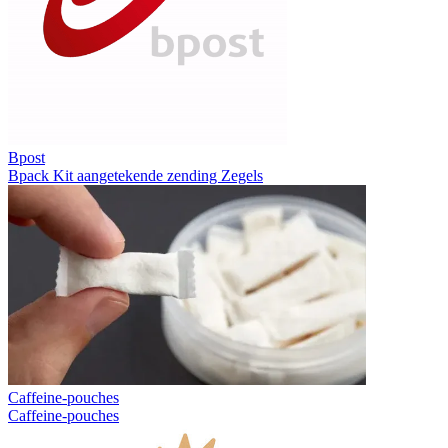
Bpost
Bpack
Kit aangetekende zending
Zegels
Caffeine-pouches
Caffeine-pouches