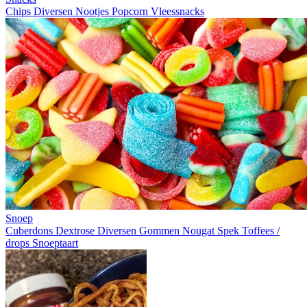
Chips
Diversen
Nootjes
Popcorn
Vleessnacks
Snoep
Cuberdons
Dextrose
Diversen
Gommen
Nougat
Spek
Toffees /
drops
Snoeptaart