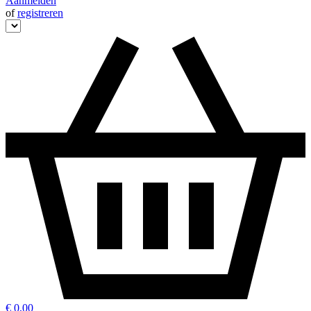
Aanmelden
of
registreren
€ 0,00