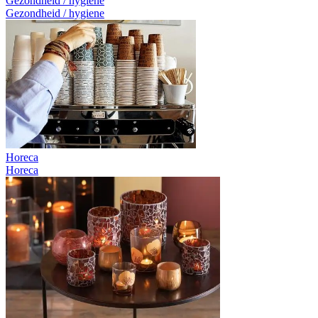
Gezondheid / hygiene
Gezondheid / hygiene
Horeca
Horeca