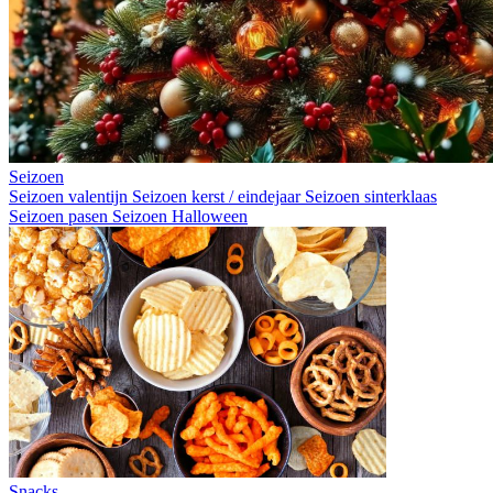
Seizoen
Seizoen valentijn
Seizoen kerst / eindejaar
Seizoen sinterklaas
Seizoen pasen
Seizoen Halloween
Snacks