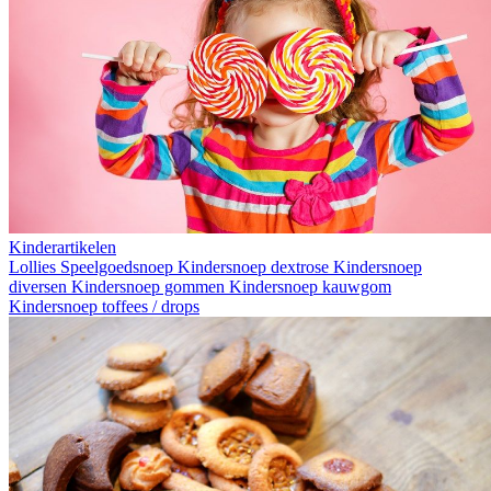
Kinderartikelen
Lollies
Speelgoedsnoep
Kindersnoep dextrose
Kindersnoep
diversen
Kindersnoep gommen
Kindersnoep kauwgom
Kindersnoep toffees / drops