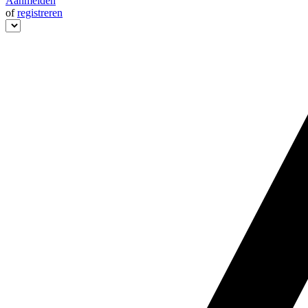
Aanmelden
of
registreren