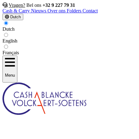
Vragen?
Bel ons
+32 9 227 79 31
Cash & Carry
Nieuws
Over ons
Folders
Contact
Dutch
Dutch
English
Français
Menu