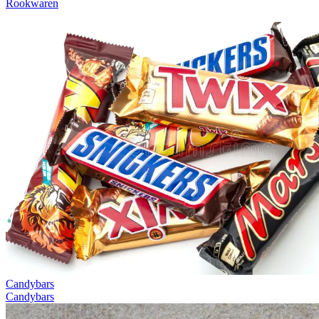
Rookwaren
Candybars
Candybars