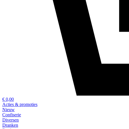
€ 0,00
Acties & promoties
Nieuw
Confiserie
Diversen
Dranken