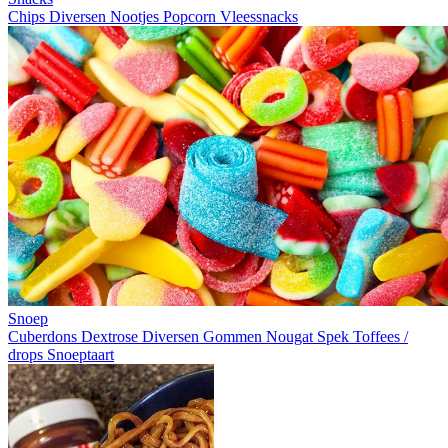
Chips
Diversen
Nootjes
Popcorn
Vleessnacks
Snoep
Cuberdons
Dextrose
Diversen
Gommen
Nougat
Spek
Toffees /
drops
Snoeptaart