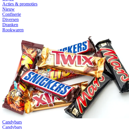
Acties & promoties
Nieuw
Confiserie
Diversen
Dranken
Rookwaren
Candybars
Candybars