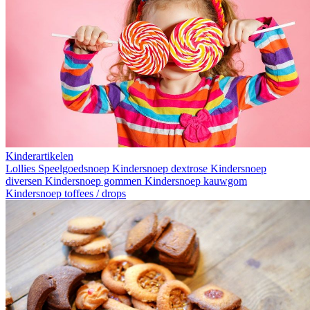
Kinderartikelen
Lollies
Speelgoedsnoep
Kindersnoep dextrose
Kindersnoep
diversen
Kindersnoep gommen
Kindersnoep kauwgom
Kindersnoep toffees / drops