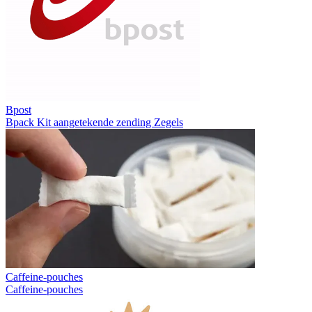
Bpost
Bpack
Kit aangetekende zending
Zegels
Caffeine-pouches
Caffeine-pouches