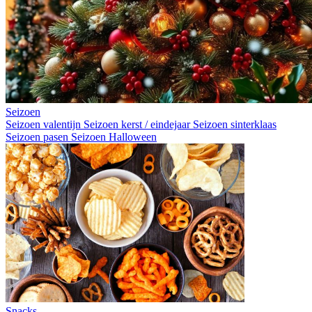
Seizoen
Seizoen valentijn
Seizoen kerst / eindejaar
Seizoen sinterklaas
Seizoen pasen
Seizoen Halloween
Snacks