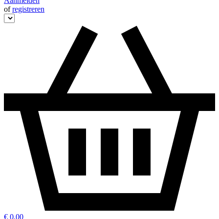
Aanmelden
of
registreren
€ 0,00