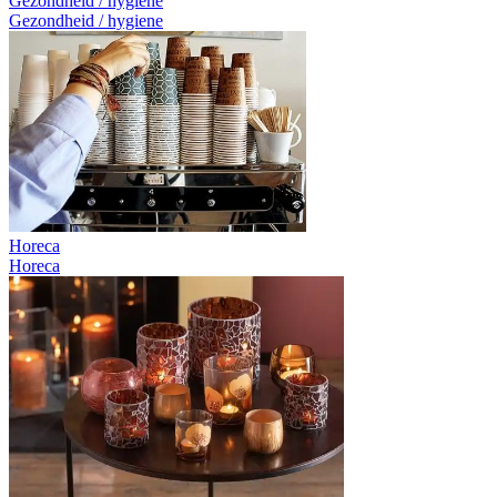
Gezondheid / hygiene
Gezondheid / hygiene
Horeca
Horeca