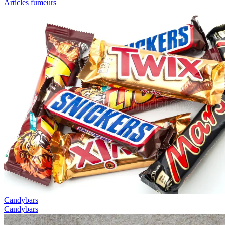
Articles fumeurs
Candybars
Candybars