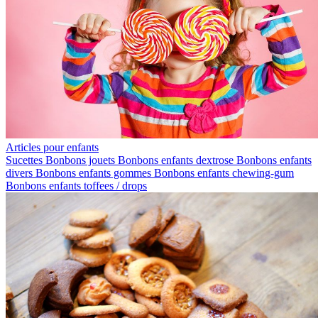
Articles pour enfants
Sucettes
Bonbons jouets
Bonbons enfants dextrose
Bonbons enfants
divers
Bonbons enfants gommes
Bonbons enfants chewing-gum
Bonbons enfants toffees / drops