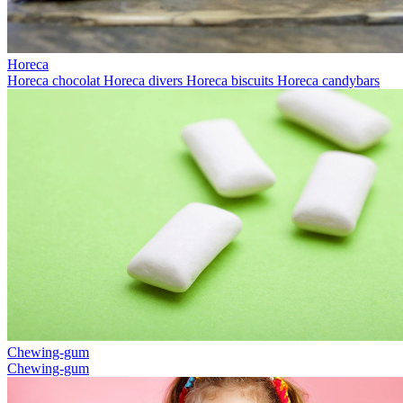
Horeca
Horeca chocolat
Horeca divers
Horeca biscuits
Horeca candybars
Chewing-gum
Chewing-gum