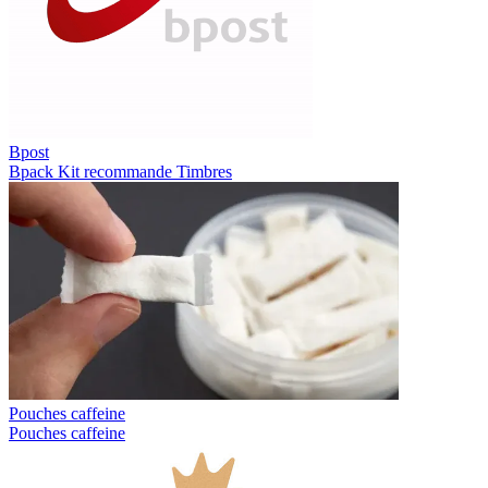
Bpost
Bpack
Kit recommande
Timbres
Pouches caffeine
Pouches caffeine