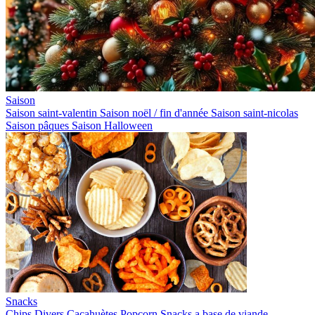
Saison
Saison saint-valentin
Saison noël / fin d'année
Saison saint-nicolas
Saison pâques
Saison Halloween
Snacks
Chips
Divers
Cacahuètes
Popcorn
Snacks a base de viande