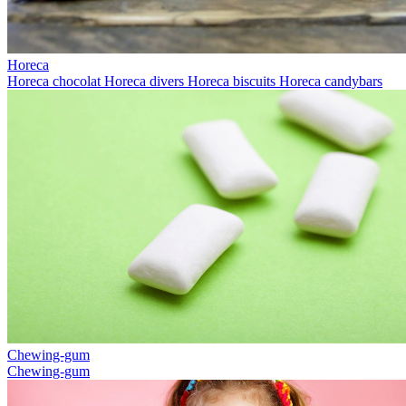
Horeca
Horeca chocolat
Horeca divers
Horeca biscuits
Horeca candybars
Chewing-gum
Chewing-gum