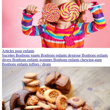
Articles pour enfants
Sucettes
Bonbons jouets
Bonbons enfants dextrose
Bonbons enfants
divers
Bonbons enfants gommes
Bonbons enfants chewing-gum
Bonbons enfants toffees / drops