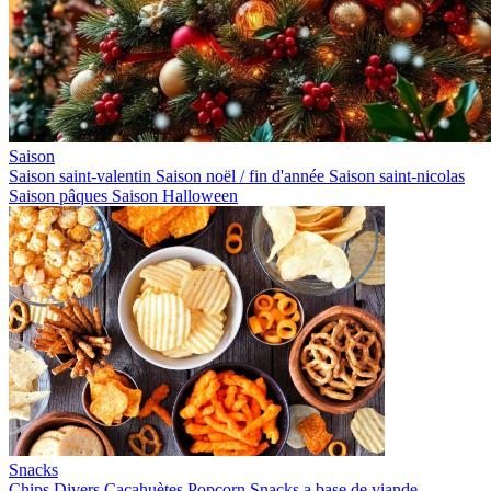
Saison
Saison saint-valentin
Saison noël / fin d'année
Saison saint-nicolas
Saison pâques
Saison Halloween
Snacks
Chips
Divers
Cacahuètes
Popcorn
Snacks a base de viande