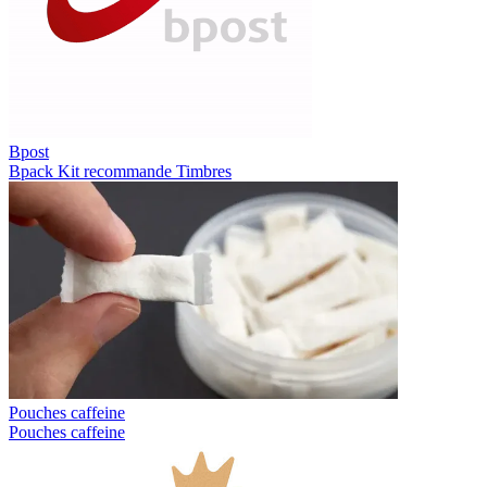
Bpost
Bpack
Kit recommande
Timbres
Pouches caffeine
Pouches caffeine