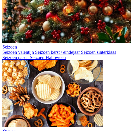
Seizoen
Seizoen valentijn
Seizoen kerst / eindejaar
Seizoen sinterklaas
Seizoen pasen
Seizoen Halloween
Snacks