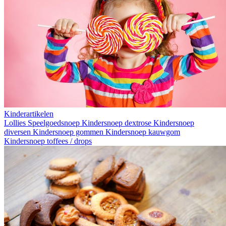
Kinderartikelen
Lollies
Speelgoedsnoep
Kindersnoep dextrose
Kindersnoep
diversen
Kindersnoep gommen
Kindersnoep kauwgom
Kindersnoep toffees / drops