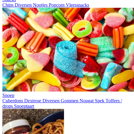
Chips
Diversen
Nootjes
Popcorn
Vleessnacks
Snoep
Cuberdons
Dextrose
Diversen
Gommen
Nougat
Spek
Toffees /
drops
Snoeptaart