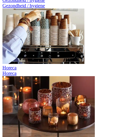
Gezondheid / hygiene
Gezondheid / hygiene
Horeca
Horeca