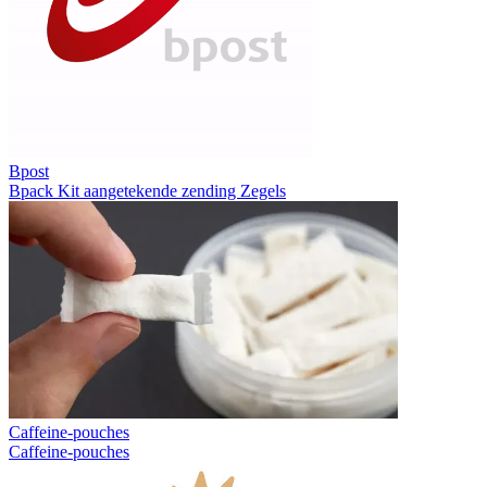
Bpost
Bpack
Kit aangetekende zending
Zegels
Caffeine-pouches
Caffeine-pouches