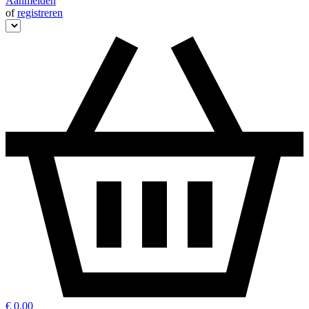
Aanmelden
of
registreren
€ 0,00