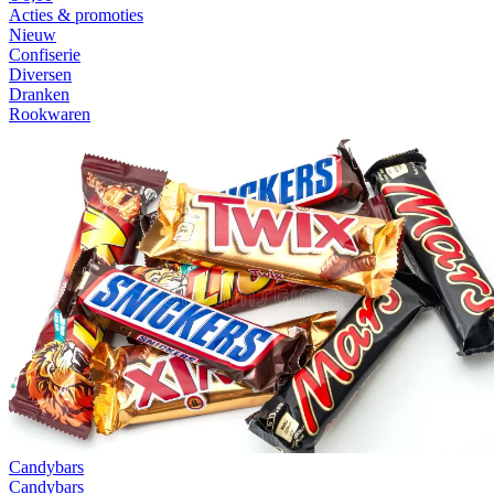
Acties & promoties
Nieuw
Confiserie
Diversen
Dranken
Rookwaren
Candybars
Candybars