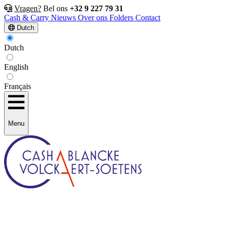
Vragen?
Bel ons
+32 9 227 79 31
Cash & Carry
Nieuws
Over ons
Folders
Contact
Dutch
Dutch
English
Français
Menu