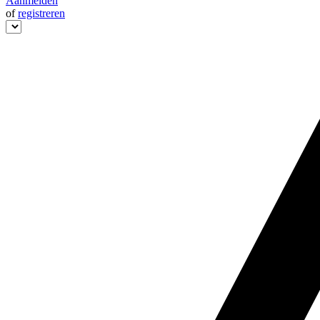
Aanmelden
of
registreren