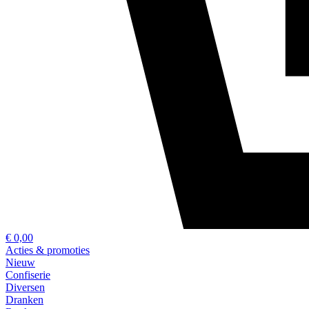
€ 0,00
Acties & promoties
Nieuw
Confiserie
Diversen
Dranken