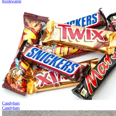
Rookwaren
Candybars
Candybars