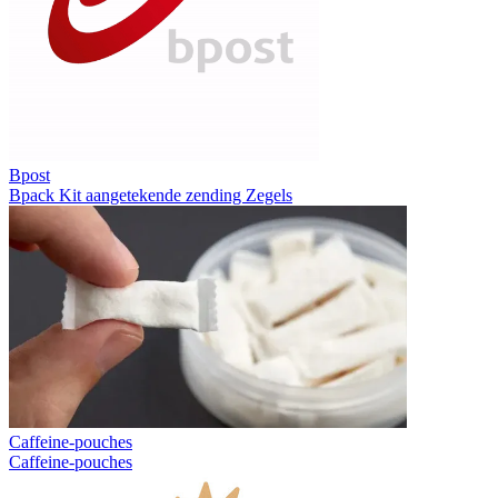
Bpost
Bpack
Kit aangetekende zending
Zegels
Caffeine-pouches
Caffeine-pouches