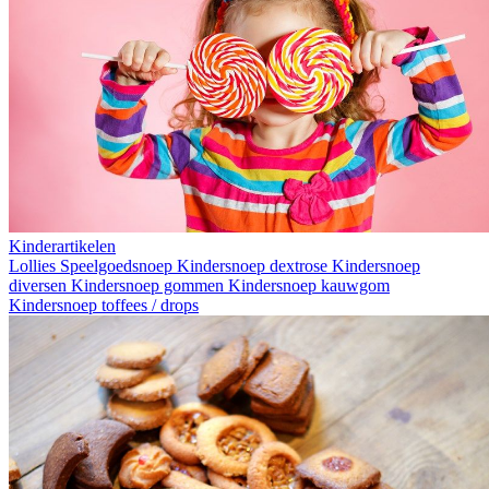
Kinderartikelen
Lollies
Speelgoedsnoep
Kindersnoep dextrose
Kindersnoep
diversen
Kindersnoep gommen
Kindersnoep kauwgom
Kindersnoep toffees / drops