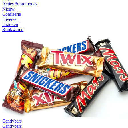
Acties & promoties
Nieuw
Confiserie
Diversen
Dranken
Rookwaren
Candybars
Candybars