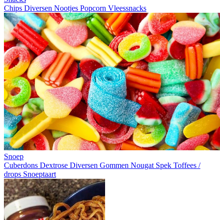
Chips
Diversen
Nootjes
Popcorn
Vleessnacks
Snoep
Cuberdons
Dextrose
Diversen
Gommen
Nougat
Spek
Toffees /
drops
Snoeptaart