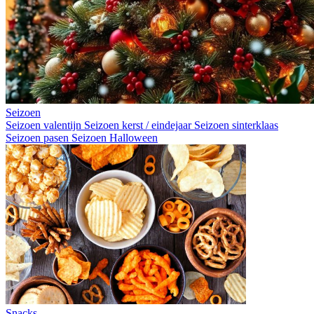
Seizoen
Seizoen valentijn
Seizoen kerst / eindejaar
Seizoen sinterklaas
Seizoen pasen
Seizoen Halloween
Snacks