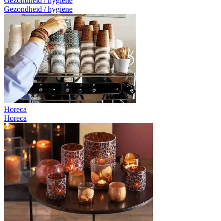
Gezondheid / hygiene
Gezondheid / hygiene
Horeca
Horeca