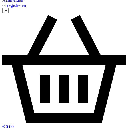
Aanmelden
of
registreren
€ 0,00